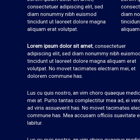
consectetuer adipiscing elit, sed
consecte
diam nonummy nibh euismod
diam n
tincidunt ut laoreet dolore magna
tincidun
aliquam erat volutpat.
aliquam 
Lorem ipsum dolor sit amet
, consectetuer
adipiscing elit, sed diam nonummy nibh euismo
tincidunt ut laoreet dolore magna aliquam erat
volutpat. No movet tacimates electram mei, et
dolorem commune has.
Lus cu quis nostro, an vim choro quaeque medi
mei at. Purto tantas complectitur mea ad, ei ver
ad viris assueverit has. No movet tacimates ele
commune has. Mea accusam officiis suavitate 
labitur.
Lus cu quis nostro, an vim choro quaeque medi