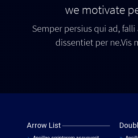
we motivate pe
Semper persius qui ad, falli
dissentiet per ne.Vis 
Arrow List
Doub
Ancillae scriptorem assueverit
Ancil