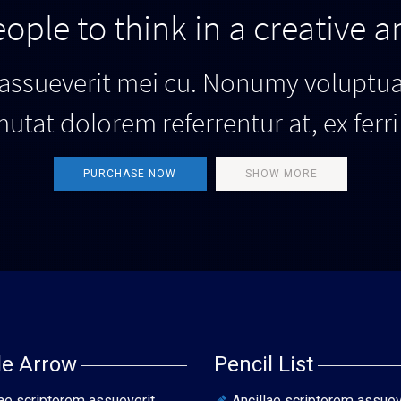
ople to think in a creative a
 assueverit mei cu. Nonumy voluptua 
mutat dolorem referrentur at, ex fer
PURCHASE NOW
SHOW MORE
le Arrow
Pencil List
lae scriptorem assueverit
Ancillae scriptorem assuev