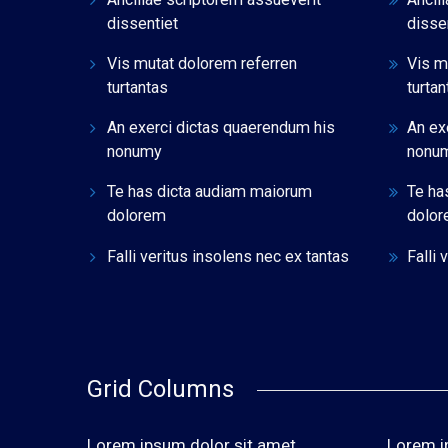
dissentiet
disse
Vis mutat dolorem referren
Vis m
turtantas
turtan
An exerci dictas quaerendum his
An ex
nonumy
nonu
Te has dicta audiam maiorum
Te ha
dolorem
dolo
Falli veritus insolens nec ex tantas
Falli 
Grid Columns
Lorem ipsum dolor sit amet,
Lorem i