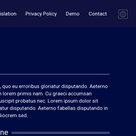
islation
Privacy Policy
Demo
Contact
 quo eu erroribus gloriatur disputando. Aeterno
 an lorem primis nam. Cu graeci accumsan
uscipit probatus nec. Lorem ipsum dolor sit
iatur disputando. Aeterno fabellas disputando in
diocrem sed.
ine