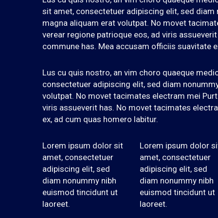
sit amet, consectetuer adipiscing elit, sed dia
magna aliquam erat volutpat. No movet tacimate
verear regione patrioque eos, ad viris assuever
commune has. Mea accusam officiis suavitate e
Lus cu quis nostro, an vim choro quaeque medi
consectetuer adipiscing elit, sed diam nonummy
volutpat. No movet tacimates electram mei Purto
viris assueverit has. No movet tacimates elect
ex, ad cum quas homero labitur.
Lorem ipsum dolor sit
Lorem ipsum dolor si
amet, consectetuer
amet, consectetuer
adipiscing elit, sed
adipiscing elit, sed
diam nonummy nibh
diam nonummy nibh
euismod tincidunt ut
euismod tincidunt ut
laoreet.
laoreet.