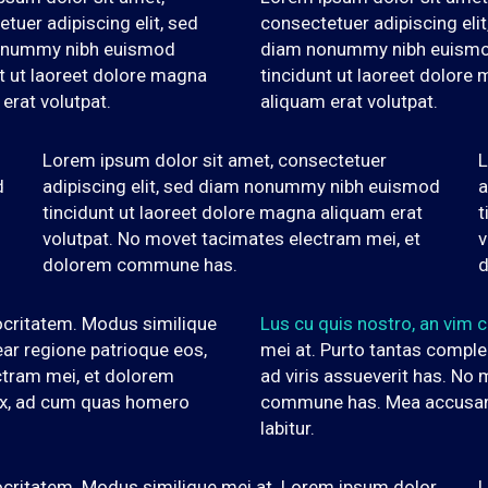
tuer adipiscing elit, sed
consectetuer adipiscing elit
onummy nibh euismod
diam nonummy nibh euism
t ut laoreet dolore magna
tincidunt ut laoreet dolore
erat volutpat.
aliquam erat volutpat.
Lorem ipsum dolor sit amet, consectetuer
L
d
adipiscing elit, sed diam nonummy nibh euismod
a
tincidunt ut laoreet dolore magna aliquam erat
t
volutpat. No movet tacimates electram mei, et
v
dolorem commune has.
d
ocritatem. Modus similique
Lus cu quis nostro, an vim
ear regione patrioque eos,
mei at. Purto tantas complec
ctram mei, et dolorem
ad viris assueverit has. No
ex, ad cum quas homero
commune has. Mea accusam 
labitur.
ocritatem. Modus similique mei at. Lorem ipsum dolor
L