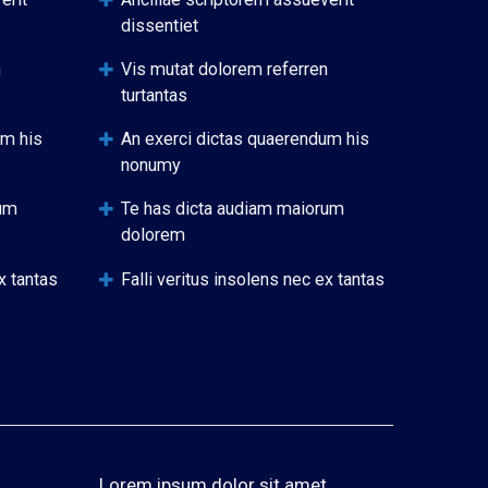
dissentiet
n
Vis mutat dolorem referren
turtantas
um his
An exerci dictas quaerendum his
nonumy
rum
Te has dicta audiam maiorum
dolorem
x tantas
Falli veritus insolens nec ex tantas
,
Lorem ipsum dolor sit amet,