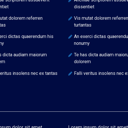
ntiet
dissentiet
utat dolorem referren
Vis mutat dolorem referre
tas
turtantas
erci dictas quaerendum his
An exerci dictas quaerend
my
nonumy
s dicta audiam maiorum
Te has dicta audiam maio
rem
dolorem
veritus insolens nec ex tantas
Falli veritus insolens nec e
psum dolor sit amet,
Lorem ipsum dolor sit amet