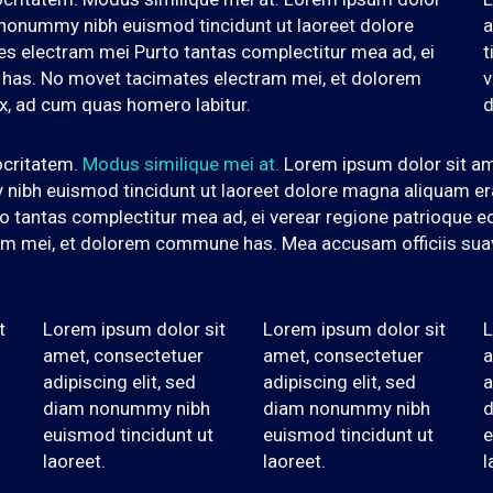
m nonummy nibh euismod tincidunt ut laoreet dolore
a
s electram mei Purto tantas complectitur mea ad, ei
t
it has. No movet tacimates electram mei, et dolorem
v
x, ad cum quas homero labitur.
d
ocritatem.
Modus similique mei at.
Lorem ipsum dolor sit am
 nibh euismod tincidunt ut laoreet dolore magna aliquam er
 tantas complectitur mea ad, ei verear regione patrioque e
ram mei, et dolorem commune has. Mea accusam officiis sua
t
Lorem ipsum dolor sit
Lorem ipsum dolor sit
L
amet, consectetuer
amet, consectetuer
a
adipiscing elit, sed
adipiscing elit, sed
a
diam nonummy nibh
diam nonummy nibh
d
euismod tincidunt ut
euismod tincidunt ut
e
laoreet.
laoreet.
l