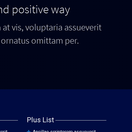
nd positive way
at vis, voluptaria assueverit
ri ornatus omittam per.
Plus List
erit
Ancillae scriptorem assueverit