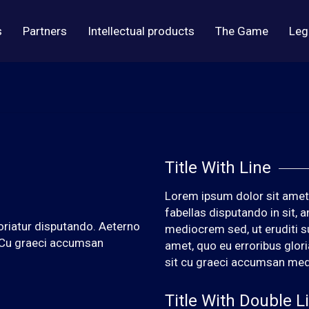
s
Partners
Intellectual products
The Game
Leg
Title With Line
Lorem ipsum dolor sit amet,
fabellas disputando in sit,
oriatur disputando. Aeterno
mediocrem sed, ut eruditi s
. Cu graeci accumsan
amet, quo eu erroribus glor
sit cu graeci accumsan me
Title With Double L