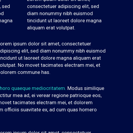
, sed
consectetuer adipiscing elit, sed
od
diam nonummy nibh euismod
 magna
tincidunt ut laoreet dolore magna
aliquam erat volutpat.
orem ipsum dolor sit amet, consectetuer
dipiscing elit, sed diam nonummy nibh euismod
incidunt ut laoreet dolore magna aliquam erat
olutpat. No movet tacimates electram mei, et
olorem commune has.
 choro quaeque mediocritatem.
Modus similique
titur mea ad, ei verear regione patrioque eos,
 movet tacimates electram mei, et dolorem
officiis suavitate ex, ad cum quas homero
orem ipsum dolor sit amet, consectetuer