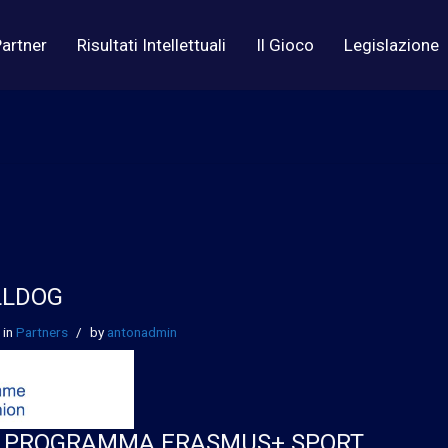
artner
Risultati Intellettuali
Il Gioco
Legislazione
LLDOG
in
Partners
by
antonadmin
EL PROGRAMMA ERASMUS+ SPORT